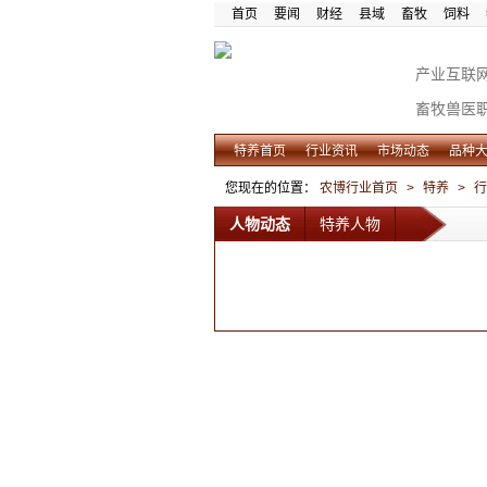
首页
要闻
财经
县域
畜牧
饲料
产业互联
畜牧兽医
特养首页
行业资讯
市场动态
品种
您现在的位置：
农博行业首页
>
特养
>
行
人物动态
特养人物