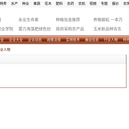
特养
水产
种业
果蔬
花木
肥料
农药
农机
视频
专题
报价
农
网
永业生命素
种植信息推荐
养殖蜈蚣 一本万
职业学院
雷力海藻肥绿色创
政府采购农产品
利
玉米新品种吉东
富
28
大全
企业大全
企业动态
政策法规
实用技术
展会信息
行业人物
特
业人物